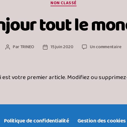
Catégories
NON CLASSÉ
jour tout le mon
su
Par
TRINEO
15 juin 2020
Un commentaire
Auteur
Date
Bo
de
de
to
l’article
l’article
le
mo
est votre premier article. Modifiez ou supprimez-
Politique de confidentialité
Gestion des cookies