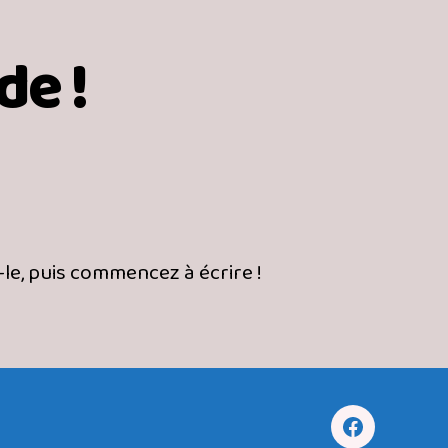
de !
r
njour
ut
nde !
le, puis commencez à écrire !
Facebook