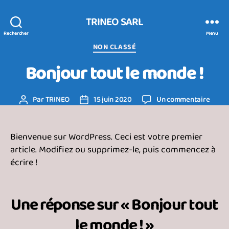
TRINEO SARL
Rechercher
Menu
Catégories
NON CLASSÉ
Bonjour tout le monde !
sur
Par
TRINEO
15 juin 2020
Un commentaire
Auteur
Date
Bonjo
de
de
tout
l’article
l’article
le
Bienvenue sur WordPress. Ceci est votre premier
monde
article. Modifiez ou supprimez-le, puis commencez à
écrire !
Une réponse sur « Bonjour tout
le monde ! »